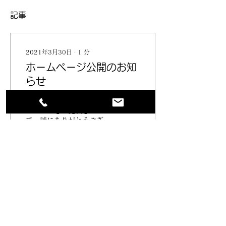
記事
2021年3月30日
∙
1
分
ホームページ公開のお知
らせ
アドセラー株式会社のホー
ムページをご覧頂きまし
て、誠にありがとうござい
ます。 2021年4月1日より
ホームページを公開いたし
ました。 ご覧いただきま
した皆様と、新しい出会い
で喜ばれる商品を形にして
295
0
いきたいと存じます。 お
気軽にお問い合わせくださ
い。...
Copyright © 2020 アドセラー株式会社 All Rights
Reserved.